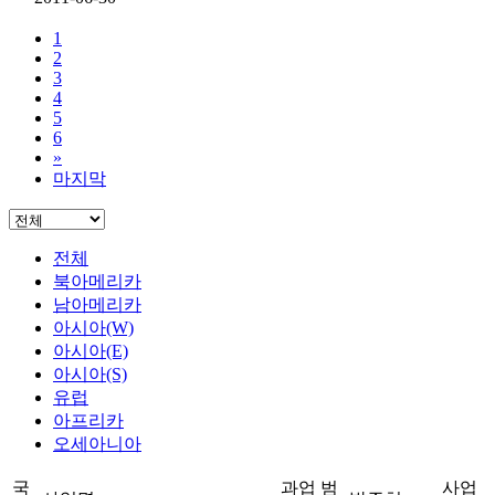
1
2
3
4
5
6
»
마지막
전체
북아메리카
남아메리카
아시아(W)
아시아(E)
아시아(S)
유럽
아프리카
오세아니아
국
과업 범
사업