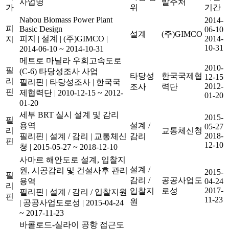
사업명
발주처
가
위
기간
Nabou Biomass Power Plant
2014-
피
Basic Design
06-10
설계
(주)GIMCO
피지
|
설계
|
(주)GIMCO
|
2014-
지
10-31
2014-06-10 ~ 2014-10-31
메트로 마닐라 우회고속도로
2010-
필
(C-6) 타당성조사 사업
타당성
한국국제협
12-15
리
필리핀
|
타당성조사
|
한국국
2012-
조사
력단
핀
제협력단
|
2010-12-15 ~ 2012-
01-20
01-20
세부 BRT 실시 설계 및 감리
2015-
필
용역
설계 /
05-27
리
교통체신청
2018-
필리핀
|
설계 / 감리
|
교통체신
감리
핀
12-10
청
|
2015-05-27 ~ 2018-12-10
사마르 해안도로 설계, 입찰지
설계 /
원, 시공감리 및 건설사후 관리
2015-
필
감리 /
공공사업도
용역
04-24
리
2017-
입찰지
로성
필리핀
|
설계 / 감리 / 입찰지원
핀
11-23
원
|
공공사업도로성
|
2015-04-24
~ 2017-11-23
바콜로드-실라이 공항 접근도