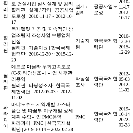
2010-
필
로 건설사업 실시설계 및 감리
설계 /
공공사업도
11-17
리
필리핀
|
설계 / 감리
|
공공사업
2012-
감리
로성
핀
도로성
|
2010-11-17 ~ 2012-10-
10-17
17
목재펠릿 가공 및 지속적인 상
업조림지 조성사업 수행업체
2010-
필
기술지
한국국제협
선정
12-30
리
2015-
원
력단
필리핀
|
기술지원
|
한국국제
핀
12-29
협력단
|
2010-12-30 ~ 2015-12-
29
메트로 마닐라 우회고속도로
(C-6) 타당성조사 사업 사후관
2012-
필
타당성
한국국제협
리용역
05-03
리
2012-
조사
력단
필리핀
|
타당성조사
|
한국국
핀
11-02
제협력단
|
2012-05-03 ~ 2012-
11-02
바냐도수르 지역개발 마스터
파
2019-
플랜 및 따꿈부 지구개발 상세
라
한국국제협
10-14
계획 수립사업 PMC용역
PMC
2022-
과
력단
파라과이
|
PMC
|
한국국제협
02-28
이
력단
|
2019-10-14 ~ 2022-02-28