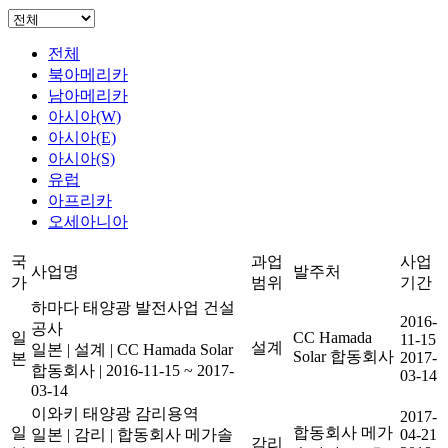
전체
북아메리카
남아메리카
아시아(W)
아시아(E)
아시아(S)
유럽
아프리카
오세아니아
국
과업
사업
사업명
발주처
가
범위
기간
하마다 태양광 발전사업 건설
2016-
공사
일
CC Hamada
11-15
설계
일본
|
설계
|
CC Hamada Solar
Solar 합동회사
2017-
본
합동회사
|
2016-11-15 ~ 2017-
03-14
03-14
이와키 태양광 감리용역
2017-
일
합동회사 메가
일본
|
감리
|
합동회사 메가솔
04-21
감리