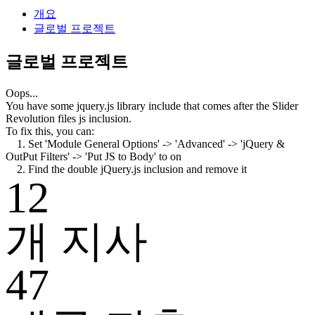
개요
글로벌 프로젝트
글로벌 프로젝트
Oops...
You have some jquery.js library include that comes after the Slider
Revolution files js inclusion.
To fix this, you can:
1. Set 'Module General Options' -> 'Advanced' -> 'jQuery &
OutPut Filters' -> 'Put JS to Body' to on
2. Find the double jQuery.js inclusion and remove it
12
개 지사
47