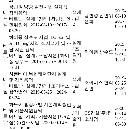
22
광빈 태양광 발전사업 설계 및
2012-
베
설계
감리용역
광빈성 인민위
08-10
트
/ 감
베트남
|
설계 / 감리
|
광빈성 인
2017-
원회
남
리
민위원회
|
2012-08-10 ~ 2017-
05-20
05-20
하이퐁 상수도 사업_Do Son 및
설계
An Duong 지역_실시설계 및 조
2015-
베
/ 조
달 지원 용역
05-25
트
하이퐁 상수도
2019-
달지
베트남
|
설계 / 조달지원
|
하이
남
12-31
원
퐁 상수도
|
2015-05-25 ~ 2019-
12-31
하롱베이 복합레저단지 설계
2019-
베
설계
및 감리용역
조이너스 합작
05-25
트
/ 감
베트남
|
설계 / 감리
|
조이너스
2024-
법인
남
리
합작법인
|
2019-05-25 ~ 2024-
05-24
05-24
하노이 홍강개발 기본계획승인
계획
2009-
베
및 기술지원용역
/ 기
GS건설(주)컨
09-14
트
베트남
|
계획 / 기술지원
|
GS건
2011-
술지
소시엄
남
설(주)컨소시엄
|
2009-09-14 ~
06-30
원
2011-06-30