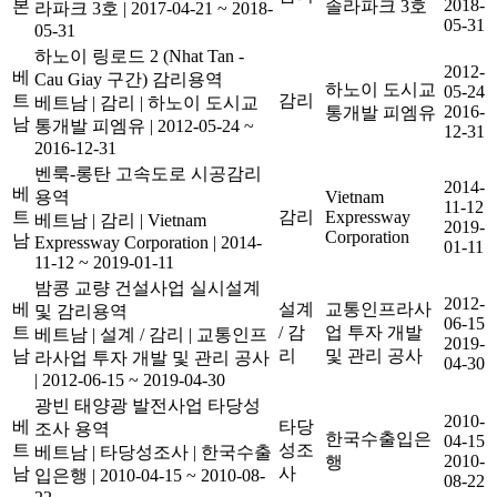
2018-
본
솔라파크 3호
라파크 3호
|
2017-04-21 ~ 2018-
05-31
05-31
하노이 링로드 2 (Nhat Tan -
2012-
베
Cau Giay 구간) 감리용역
하노이 도시교
05-24
트
감리
베트남
|
감리
|
하노이 도시교
2016-
통개발 피엠유
남
통개발 피엠유
|
2012-05-24 ~
12-31
2016-12-31
벤룩-롱탄 고속도로 시공감리
2014-
베
용역
Vietnam
11-12
트
감리
Expressway
베트남
|
감리
|
Vietnam
2019-
Corporation
남
Expressway Corporation
|
2014-
01-11
11-12 ~ 2019-01-11
밤콩 교량 건설사업 실시설계
2012-
베
설계
교통인프라사
및 감리용역
06-15
트
/ 감
업 투자 개발
베트남
|
설계 / 감리
|
교통인프
2019-
남
리
및 관리 공사
라사업 투자 개발 및 관리 공사
04-30
|
2012-06-15 ~ 2019-04-30
광빈 태양광 발전사업 타당성
2010-
베
타당
조사 용역
한국수출입은
04-15
트
성조
베트남
|
타당성조사
|
한국수출
2010-
행
남
사
입은행
|
2010-04-15 ~ 2010-08-
08-22