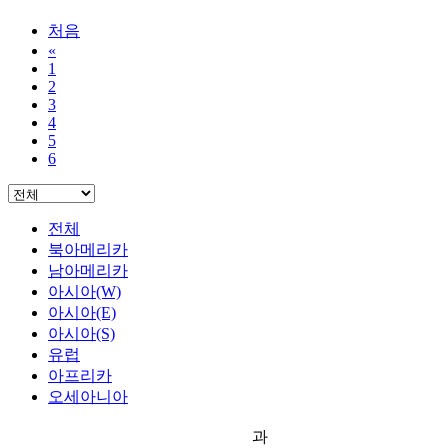
처음
«
1
2
3
4
5
6
전체
북아메리카
남아메리카
아시아(W)
아시아(E)
아시아(S)
유럽
아프리카
오세아니아
과