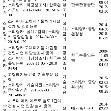
리
08-04
성
한국환경공단
스리랑카
|
타당성조사
|
한국환
2012-
랑
조
경공단
|
2011-08-04 ~ 2012-03-
03-30
카
30
사
스리랑카 고체폐기물처리시설
스
설
2014-
설계 및 감리용역
리
계 /
스리랑카 중앙
04-30
스리랑카
|
설계 / 감리
|
스리랑
2018-
랑
감
환경청
카 중앙환경청
|
2014-04-30 ~
01-29
카
리
2018-01-29
타
스리랑카 고체폐기물 매립장
스
2009-
당
건립사업 타당성조사 용역
리
한국수출입은
11-05
성
스리랑카
|
타당성조사
|
한국수
2010-
랑
행
조
출입은행
|
2009-11-05 ~ 2010-
04-04
카
04-04
사
고형폐기물 관리 기술부문 용
스
기
2015-
역
리
술
스리랑카 중앙
02-03
스리랑카
|
기술지원
|
스리랑카
2015-
랑
지
환경청
중앙환경청
|
2015-02-03 ~
08-28
카
원
2015-08-28
사우디 메카 메트로 철도 1단계
2014-
사
건설 사업 입찰 설계 용역
설
메카 & 마시어
07-02
우