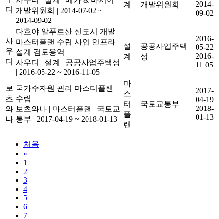
사우디
|
설계
|
메카 & 마시어
2014-
계
개발위원회
디
개발위원회
|
2014-07-02 ~
09-02
2014-09-02
다흐야 알푸르산 신도시 개발
2016-
사
마스터플랜 수립 사업 인프라
설
공공사업주택
05-22
우
설계 검토용역
2016-
계
성
디
사우디
|
설계
|
공공사업주택성
11-05
|
2016-05-22 ~ 2016-11-05
마
보
국가수자원 관리 마스터플랜
2017-
스
츠
수립
04-19
터
국토교통부
2018-
와
보츠와나
|
마스터플랜
|
국토교
플
01-13
나
통부
|
2017-04-19 ~ 2018-01-13
랜
처음
«
1
2
3
4
5
6
7