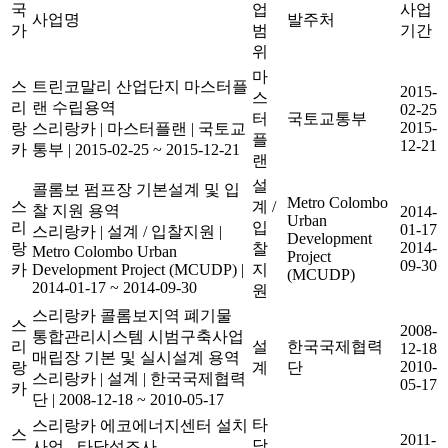
국
업
사업
사업명
발주처
가
범
기간
위
마
스
트린코말리 산업단지 마스터플
2015-
스
리
랜 수립용역
02-25
터
국토교통부
2015-
랑
스리랑카
|
마스터플랜
|
국토교
플
12-21
카
통부
|
2015-02-25 ~ 2015-12-21
랜
설
콜롬보 펌프장 기본설계 및 입
Metro Colombo
스
계 /
찰 지원 용역
2014-
Urban
리
입
01-17
스리랑카
|
설계 / 입찰지원
|
Development
2014-
랑
찰
Metro Colombo Urban
Project
09-30
카
Development Project (MCUDP)
|
지
(MCUDP)
2014-01-17 ~ 2014-09-30
원
스리랑카 콜롬보지역 폐기물
스
2008-
통합관리시스템 시범구축사업
리
설
한국국제협력
12-18
매립장 기본 및 실시설계 용역
2010-
랑
계
단
스리랑카
|
설계
|
한국국제협력
05-17
카
단
|
2008-12-18 ~ 2010-05-17
타
스리랑카 에코에너지센터 설치
스
2011-
당
사업 - 타당성조사