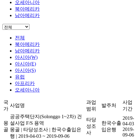
오세아니아
북아메리카
남아메리카
전체
북아메리카
남아메리카
아시아(W)
아시아(E)
아시아(S)
유럽
아프리카
오세아니아
국
과업
사업
사업명
발주처
가
범위
기간
공공주택단지(Solonggo 1~2차) 건
2019-
타당
몽
설사업 F/S 용역
한국수출
04-03
성조
2019-
골
몽골
|
타당성조사
|
한국수출입은
입은행
사
09-06
행
|
2019-04-03 ~ 2019-09-06