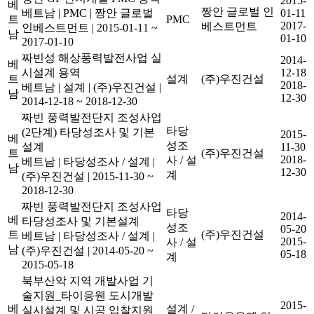
2015-
베
짱안 글로벌 인
베트남
|
PMC
|
짱안 글로벌
01-11
트
PMC
2017-
베스트먼트
인베스트먼트
|
2015-01-11 ~
남
01-10
2017-01-10
짜빈성 해상풍력발전사업 실
2014-
베
시설계 용역
12-18
트
설계
(주)우진건설
2018-
베트남
|
설계
|
(주)우진건설
|
남
12-30
2014-12-18 ~ 2018-12-30
짜빈 풍력발전단지 조성사업
타당
(2단계) 타당성조사 및 기본
2015-
베
성조
설계
11-30
트
(주)우진건설
2018-
사 / 설
베트남
|
타당성조사 / 설계
|
남
12-30
계
(주)우진건설
|
2015-11-30 ~
2018-12-30
짜빈 풍력발전단지 조성사업
타당
2014-
베
타당성조사 및 기본설계
성조
05-20
트
(주)우진건설
베트남
|
타당성조사 / 설계
|
2015-
사 / 설
남
(주)우진건설
|
2014-05-20 ~
05-18
계
2015-05-18
북부산악 지역 개발사업 기
술지원_타이응웬 도시개발
2015-
베
설계 /
실시설계 및 시공 입찰지원