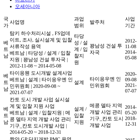
오세아니아
국
과업
사업
사업명
발주처
가
범위
기간
탐키 하수처리시설 , FS업데
타당
이트, 조사, 실시설계 및 입찰
2012-
베
성 / 설
꽝남성 건설 투
서류작성 용역
11-08
트
계 / 입
2014-
자국
베트남
|
타당성 / 설계 / 입찰
남
찰지
05-08
지원
|
꽝남성 건설 투자국
|
원
2012-11-08 ~ 2014-05-08
타이응웬 도시개발 설계사업
2020-
베
타이응우옌 인
베트남
|
설계
|
타이응우옌 인
09-08
트
설계
2021-
민위원회
민위원회
|
2020-09-08 ~
남
07-07
2021-07-07
칸토 도시 개발 사업 실시설
메콩 델타 지역
계 및 입찰 지원 사업
2014-
베
설계 /
개발 사업 관리
베트남
|
설계 / 입찰지원
|
메
05-20
트
입찰
2018-
기구_칸토 도시
콩 델타 지역 개발 사업 관리
남
지원
12-31
개발 사업
기구_칸토 도시개발 사업
|
2014-05-20 ~ 2018-12-31
짱안 GP 단지개발 PMC 용역