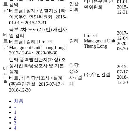
타이응우옌 인
01-01
트
입찰
용역
2015-
민위원회
남
지원
베트남
|
설계 / 입찰지원
|
타
12-31
이응우옌 인민위원회
|
2015-
01-01 ~ 2015-12-31
북부 2차 도로(217번) 개선사
2017-
베
업 감리
Project
12-04
트
감리
Managment Unit
베트남
|
감리
|
Project
2020-
Thang Long
남
Managment Unit Thang Long
|
06-30
2017-12-04 ~ 2020-06-30
벤째 풍력발전단지(해상) 조
타당
성사업 타당성조사 및 기본
2015-
베
성조
설계
07-17
트
(주)우진건설
2018-
사 / 설
베트남
|
타당성조사 / 설계
|
남
12-30
계
(주)우진건설
|
2015-07-17 ~
2018-12-30
처음
«
1
2
3
4