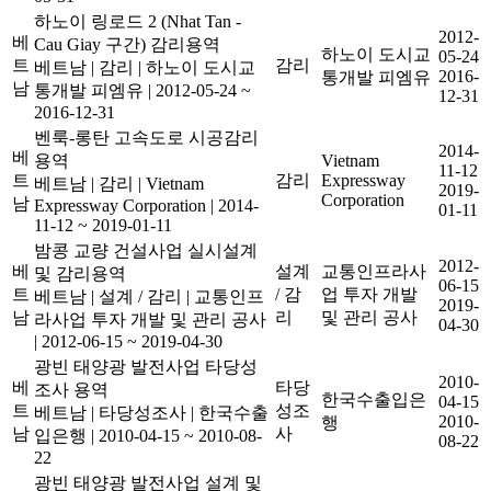
하노이 링로드 2 (Nhat Tan -
2012-
베
Cau Giay 구간) 감리용역
하노이 도시교
05-24
트
감리
베트남
|
감리
|
하노이 도시교
2016-
통개발 피엠유
남
통개발 피엠유
|
2012-05-24 ~
12-31
2016-12-31
벤룩-롱탄 고속도로 시공감리
2014-
베
용역
Vietnam
11-12
트
감리
Expressway
베트남
|
감리
|
Vietnam
2019-
Corporation
남
Expressway Corporation
|
2014-
01-11
11-12 ~ 2019-01-11
밤콩 교량 건설사업 실시설계
2012-
베
설계
교통인프라사
및 감리용역
06-15
트
/ 감
업 투자 개발
베트남
|
설계 / 감리
|
교통인프
2019-
남
리
및 관리 공사
라사업 투자 개발 및 관리 공사
04-30
|
2012-06-15 ~ 2019-04-30
광빈 태양광 발전사업 타당성
2010-
베
타당
조사 용역
한국수출입은
04-15
트
성조
베트남
|
타당성조사
|
한국수출
2010-
행
남
사
입은행
|
2010-04-15 ~ 2010-08-
08-22
22
광빈 태양광 발전사업 설계 및