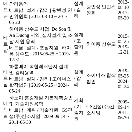
2012-
베
설계
감리용역
광빈성 인민위
08-10
트
/ 감
베트남
|
설계 / 감리
|
광빈성 인
2017-
원회
남
리
민위원회
|
2012-08-10 ~ 2017-
05-20
05-20
하이퐁 상수도 사업_Do Son 및
설계
An Duong 지역_실시설계 및 조
2015-
베
/ 조
달 지원 용역
05-25
트
하이퐁 상수도
2019-
달지
베트남
|
설계 / 조달지원
|
하이
남
12-31
원
퐁 상수도
|
2015-05-25 ~ 2019-
12-31
하롱베이 복합레저단지 설계
2019-
베
설계
및 감리용역
조이너스 합작
05-25
트
/ 감
베트남
|
설계 / 감리
|
조이너스
2024-
법인
남
리
합작법인
|
2019-05-25 ~ 2024-
05-24
05-24
하노이 홍강개발 기본계획승인
계획
2009-
베
및 기술지원용역
/ 기
GS건설(주)컨
09-14
트
베트남
|
계획 / 기술지원
|
GS건
2011-
술지
소시엄
남
설(주)컨소시엄
|
2009-09-14 ~
06-30
원
2011-06-30