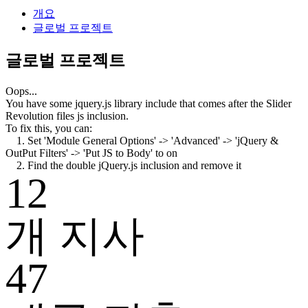
개요
글로벌 프로젝트
글로벌 프로젝트
Oops...
You have some jquery.js library include that comes after the Slider
Revolution files js inclusion.
To fix this, you can:
1. Set 'Module General Options' -> 'Advanced' -> 'jQuery &
OutPut Filters' -> 'Put JS to Body' to on
2. Find the double jQuery.js inclusion and remove it
12
개 지사
47