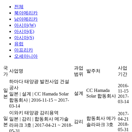
전체
북아메리카
남아메리카
아시아(W)
아시아(E)
아시아(S)
유럽
아프리카
오세아니아
국
과업
사업
사업명
발주처
가
범위
기간
하마다 태양광 발전사업 건설
2016-
공사
일
CC Hamada
11-15
설계
일본
|
설계
|
CC Hamada Solar
Solar 합동회사
2017-
본
합동회사
|
2016-11-15 ~ 2017-
03-14
03-14
이와키 태양광 감리용역
2017-
일
합동회사 메가
일본
|
감리
|
합동회사 메가솔
04-21
감리
2018-
본
솔라파크 3호
라파크 3호
|
2017-04-21 ~ 2018-
05-31
05-31