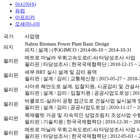
아시아(S)
유럽
아프리카
오세아니아
국가
사업명
Nabou Biomass Power Plant Basic Design
피지
피지
|
설계
|
(주)GIMCO
|
2014-06-10 ~ 2014-10-31
메트로 마닐라 우회고속도로(C-6) 타당성조사 사업
필리핀
필리핀
|
타당성조사
|
한국국제협력단
|
2010-12-15 ~ 
세부 BRT 실시 설계 및 감리 용역
필리핀
필리핀
|
설계 / 감리
|
교통체신청
|
2015-05-27 ~ 2018-
사마르 해안도로 설계, 입찰지원, 시공감리 및 건설사
필리핀
필리핀
|
설계 / 감리 / 입찰지원
|
공공사업도로성
|
201
바콜로드-실라이 공항 접근도로 건설사업 실시설계 
필리핀
필리핀
|
설계 / 감리
|
공공사업도로성
|
2010-11-17 ~ 
목재펠릿 가공 및 지속적인 상업조림지 조성사업 수
필리핀
필리핀
|
기술지원
|
한국국제협력단
|
2010-12-30 ~ 20
메트로 마닐라 우회고속도로(C-6) 타당성조사 사업
필리핀
필리핀
|
타당성조사
|
한국국제협력단
|
2012-05-03 ~ 