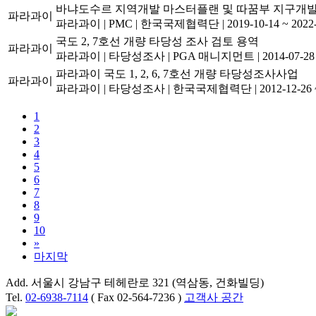
바냐도수르 지역개발 마스터플랜 및 따꿈부 지구개발
파라과이
파라과이
|
PMC
|
한국국제협력단
|
2019-10-14 ~ 2022
국도 2, 7호선 개량 타당성 조사 검토 용역
파라과이
파라과이
|
타당성조사
|
PGA 매니지먼트
|
2014-07-28
파라과이 국도 1, 2, 6, 7호선 개량 타당성조사사업
파라과이
파라과이
|
타당성조사
|
한국국제협력단
|
2012-12-26 
1
2
3
4
5
6
7
8
9
10
»
마지막
Add. 서울시 강남구 테헤란로 321 (역삼동, 건화빌딩)
Tel.
02-6938-7114
( Fax 02-564-7236 )
고객사 공간