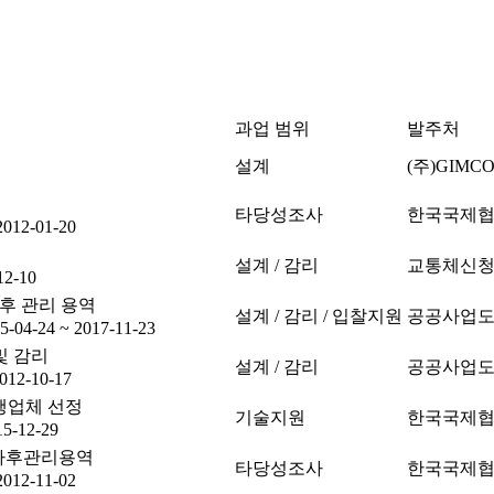
과업 범위
발주처
설계
(주)GIMC
타당성조사
한국국제
2012-01-20
설계 / 감리
교통체신
12-10
후 관리 용역
설계 / 감리 / 입찰지원
공공사업
5-04-24 ~ 2017-11-23
및 감리
설계 / 감리
공공사업
2012-10-17
행업체 선정
기술지원
한국국제
15-12-29
 사후관리용역
타당성조사
한국국제
2012-11-02