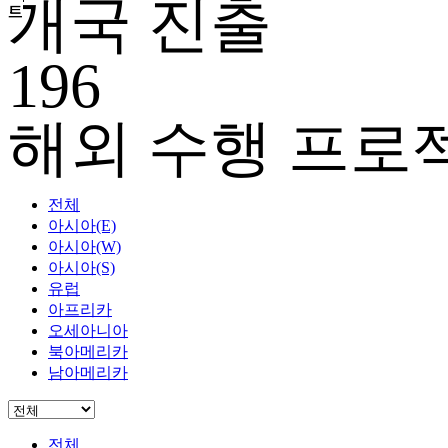
개국 진출
트
트
트
트
트
트
트
트
트
트
트
트
트
트
트
트
트
트
트
트
트
트
트
트
트
트
트
트
트
트
196
해외 수행 프로
전체
아시아(E)
아시아(W)
아시아(S)
유럽
아프리카
오세아니아
북아메리카
남아메리카
전체