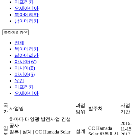
아프리카
오세아니아
북아메리카
남아메리카
전체
북아메리카
남아메리카
아시아(W)
아시아(E)
아시아(S)
유럽
아프리카
오세아니아
국
과업
사업
사업명
발주처
가
범위
기간
하마다 태양광 발전사업 건설
2016-
공사
일
CC Hamada
11-15
설계
일본
|
설계
|
CC Hamada Solar
Solar 합동회사
2017-
본