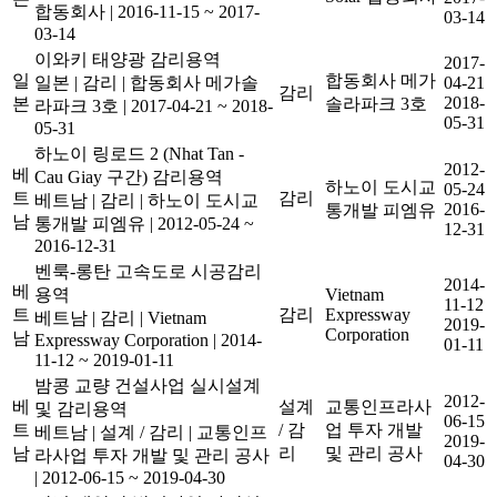
합동회사
|
2016-11-15 ~ 2017-
03-14
03-14
이와키 태양광 감리용역
2017-
일
합동회사 메가
일본
|
감리
|
합동회사 메가솔
04-21
감리
2018-
본
솔라파크 3호
라파크 3호
|
2017-04-21 ~ 2018-
05-31
05-31
하노이 링로드 2 (Nhat Tan -
2012-
베
Cau Giay 구간) 감리용역
하노이 도시교
05-24
트
감리
베트남
|
감리
|
하노이 도시교
2016-
통개발 피엠유
남
통개발 피엠유
|
2012-05-24 ~
12-31
2016-12-31
벤룩-롱탄 고속도로 시공감리
2014-
베
용역
Vietnam
11-12
트
감리
Expressway
베트남
|
감리
|
Vietnam
2019-
Corporation
남
Expressway Corporation
|
2014-
01-11
11-12 ~ 2019-01-11
밤콩 교량 건설사업 실시설계
2012-
베
설계
교통인프라사
및 감리용역
06-15
트
/ 감
업 투자 개발
베트남
|
설계 / 감리
|
교통인프
2019-
남
리
및 관리 공사
라사업 투자 개발 및 관리 공사
04-30
|
2012-06-15 ~ 2019-04-30