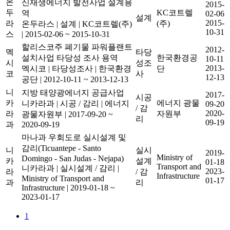
온
신재생에너지 발전사업 설계용
2015-
두
KC코트렐
역
02-06
설계
2015-
라
(주)
온두라스
|
설계
|
KC코트렐(주)
10-31
스
|
2015-02-06 ~ 2015-10-31
할리스코주 폐기물 파워플랜트
2012-
멕
타당
설치사업 타당성 조사 용역
한국환경공
10-11
시
성조
2013-
멕시코
|
타당성조사
|
한국환경
단
코
사
12-13
공단
|
2012-10-11 ~ 2013-12-13
니
지방 태양광에너지 공급사업
2017-
시공
카
에너지 광물
니카라과
|
시공 / 감리
|
에너지
09-20
/ 감
2020-
라
자원부
광물자원부
|
2017-09-20 ~
리
09-19
과
2020-09-19
마나과 우회도로 실시설계 및
감리(Ticuantepe - Santo
니
실시
2019-
Ministry of
Domingo - San Judas - Nejapa)
카
설계
01-18
Transport and
니카라과
|
실시설계 / 감리
|
2023-
라
/ 감
Infrastructure
Ministry of Transport and
01-17
과
리
Infrastructure
|
2019-01-18 ~
2023-01-17
1