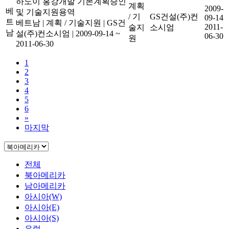
하노이 홍강개발 기본계획승인
계획
2009-
베
및 기술지원용역
/ 기
GS건설(주)컨
09-14
트
베트남
|
계획 / 기술지원
|
GS건
2011-
술지
소시엄
남
설(주)컨소시엄
|
2009-09-14 ~
06-30
원
2011-06-30
1
2
3
4
5
6
»
마지막
전체
북아메리카
남아메리카
아시아(W)
아시아(E)
아시아(S)
유럽