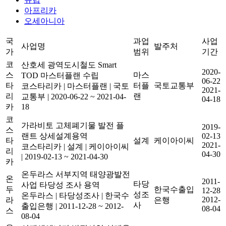
아프리카
오세아니아
국
과업
사업
사업명
발주처
가
범위
기간
코
산호세 광역도시철도 Smart
2020-
스
마스
TOD 마스터플랜 수립
06-22
타
터플
국토교통부
코스타리카
|
마스터플랜
|
국토
2021-
리
랜
교통부
|
2020-06-22 ~ 2021-04-
04-18
카
18
코
가라비토 고체폐기물 발전 플
2019-
스
랜트 상세설계용역
02-13
타
설계
케이아이씨
2021-
코스타리카
|
설계
|
케이아이씨
리
04-30
|
2019-02-13 ~ 2021-04-30
카
온두라스 서부지역 태양광발전
온
2011-
타당
사업 타당성 조사 용역
두
한국수출입
12-28
성조
온두라스
|
타당성조사
|
한국수
2012-
라
은행
사
출입은행
|
2011-12-28 ~ 2012-
08-04
스
08-04