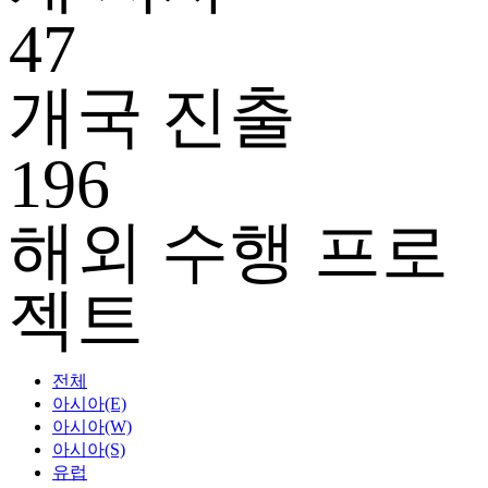
47
개국 진출
196
해외 수행 프로
젝트
전체
아시아(E)
아시아(W)
아시아(S)
유럽