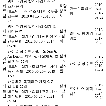
광빈 태양광 발전사업 타당성
2010-
베
타당
조사 용역
한국수출입은
04-15
트
성조
베트남
|
타당성조사
|
한국수출
2010-
행
남
사
입은행
|
2010-04-15 ~ 2010-08-
08-22
22
광빈 태양광 발전사업 설계 및
2012-
베
설계
감리용역
광빈성 인민위
08-10
트
/ 감
베트남
|
설계 / 감리
|
광빈성 인
2017-
원회
남
리
민위원회
|
2012-08-10 ~ 2017-
05-20
05-20
하이퐁 상수도 사업_Do Son 및
설계
An Duong 지역_실시설계 및 조
2015-
베
/ 조
달 지원 용역
05-25
트
하이퐁 상수도
2019-
달지
베트남
|
설계 / 조달지원
|
하이
남
12-31
원
퐁 상수도
|
2015-05-25 ~ 2019-
12-31
하롱베이 복합레저단지 설계
2019-
베
설계
및 감리용역
조이너스 합작
05-25
트
/ 감
베트남
|
설계 / 감리
|
조이너스
2024-
법인
남
리
합작법인
|
2019-05-25 ~ 2024-
05-24
05-24