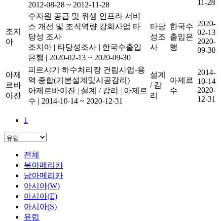
11-28
2012-08-28 ~ 2012-11-28
수자원 공급 및 위생 인프라 서비
2020-
스 개선 및 조직역량 강화사업 타
타당
한국수
조지
02-13
당성 조사
성조
출입은
2020-
아
조지아
|
타당성조사
|
한국수출입
사
행
09-30
은행
|
2020-02-13 ~ 2020-09-30
피르샤기 하수처리장 건립사업-용
2014-
아제
설계
역 종합(기본설계및시공감리)
아제르
10-14
르바
/ 감
2020-
아제르바이잔
|
설계 / 감리
|
아제르
수
이잔
리
12-31
수
|
2014-10-14 ~ 2020-12-31
1
전체
북아메리카
남아메리카
아시아(W)
아시아(E)
아시아(S)
유럽