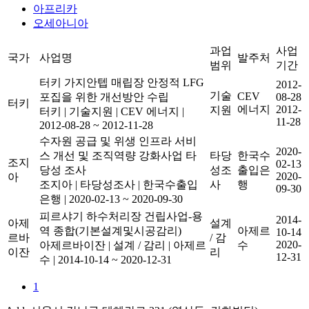
아프리카
오세아니아
과업
사업
국가
사업명
발주처
범위
기간
터키 가지안텝 매립장 안정적 LFG
2012-
기술
CEV
포집을 위한 개선방안 수립
08-28
터키
에너지
2012-
지원
터키
|
기술지원
|
CEV 에너지
|
11-28
2012-08-28 ~ 2012-11-28
수자원 공급 및 위생 인프라 서비
2020-
스 개선 및 조직역량 강화사업 타
타당
한국수
조지
02-13
당성 조사
성조
출입은
2020-
아
조지아
|
타당성조사
|
한국수출입
사
행
09-30
은행
|
2020-02-13 ~ 2020-09-30
피르샤기 하수처리장 건립사업-용
2014-
아제
설계
역 종합(기본설계및시공감리)
아제르
10-14
르바
/ 감
2020-
아제르바이잔
|
설계 / 감리
|
아제르
수
이잔
리
12-31
수
|
2014-10-14 ~ 2020-12-31
1