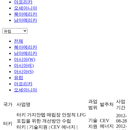
아프리카
오세아니아
북아메리카
남아메리카
전체
북아메리카
남아메리카
아시아(W)
아시아(E)
아시아(S)
유럽
아프리카
오세아니아
과업
사업
국가
사업명
발주처
범위
기간
터키 가지안텝 매립장 안정적 LFG
2012-
기술
CEV
포집을 위한 개선방안 수립
08-28
터키
에너지
2012-
지원
터키
|
기술지원
|
CEV 에너지
|