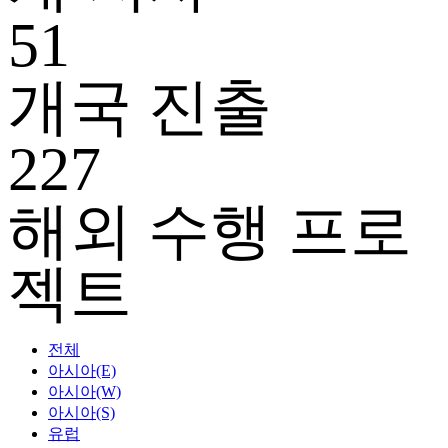
51
개국 진출
227
해외 수행 프로
젝트
전체
아시아(E)
아시아(W)
아시아(S)
유럽