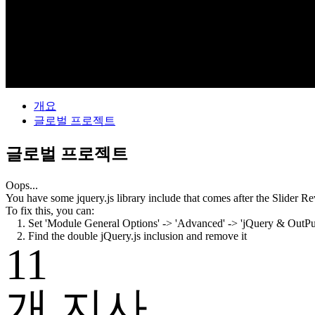
개요
글로벌 프로젝트
글로벌 프로젝트
Oops...
You have some jquery.js library include that comes after the Slider Rev
To fix this, you can:
1. Set 'Module General Options' -> 'Advanced' -> 'jQuery & OutPut F
2. Find the double jQuery.js inclusion and remove it
11
개 지사