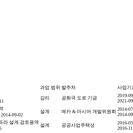
과업 범위
발주처
사업기
2019-09
감리
공화국 도로 기금
2021-09
11
역
2014-07
설계
메카 & 마시어 개발위원회
2014-09
 2014-09-02
프라 설계 검토용역
2016-05
설계
공공사업주택성
2016-11
5