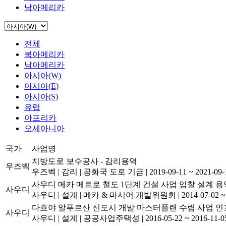
남아메리카
전체
북아메리카
남아메리카
아시아(W)
아시아(E)
아시아(S)
유럽
아프리카
오세아니아
국가
사업명
지방도로 보수공사 - 감리용역
우즈벡
우즈벡
|
감리
|
공화국 도로 기금
|
2019-09-11 ~ 2021-09-
사우디 메카 메트로 철도 1단계 건설 사업 입찰 설계 용
사우디
사우디
|
설계
|
메카 & 마시어 개발위원회
|
2014-07-02 ~
다흐야 알푸르산 신도시 개발 마스터플랜 수립 사업 인
사우디
사우디
|
설계
|
공공사업주택성
|
2016-05-22 ~ 2016-11-0