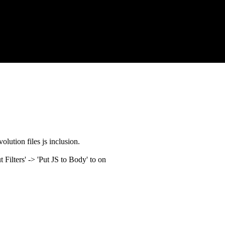
olution files js inclusion.
ilters' -> 'Put JS to Body' to on