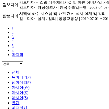
캄보디아 시엡립 폐수처리시설 및 하천 정비사업 
캄보디아
캄보디아
|
타당성조사
|
한국수출입은행
|
2008-04-08 
시엠립 하수 시스템 및 하천 개선 실시 설계 및 감리
캄보디아
캄보디아
|
설계 / 감리
|
공공교통성
|
2010-07-01 ~ 201
1
2
3
4
5
»
마지막
전체
북아메리카
남아메리카
아시아(W)
아시아(E)
아시아(S)
유럽
아프리카