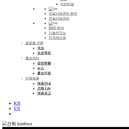
지반터널
건설사업관리 분야
건설사업관리
R&D 분야
기술연구소
지적재산권
글로벌 건화
개요
프로젝트
홍보센터
경영현황
뉴스
홍보자료
인재채용
채용안내
건화 Life
채용공고
KR
EN