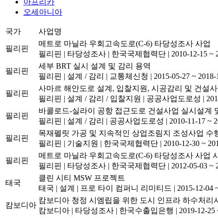
아프리카
오세아니아
국가
사업명
메트로 마닐라 우회고속도로(C-6) 타당성조사 사업
필리핀
필리핀
|
타당성조사
|
한국국제협력단
|
2010-12-15 ~ 
세부 BRT 실시 설계 및 감리 용역
필리핀
필리핀
|
설계 / 감리
|
교통체신청
|
2015-05-27 ~ 2018-
사마르 해안도로 설계, 입찰지원, 시공감리 및 건설사
필리핀
필리핀
|
설계 / 감리 / 입찰지원
|
공공사업도로성
|
201
바콜로드-실라이 공항 접근도로 건설사업 실시설계 
필리핀
필리핀
|
설계 / 감리
|
공공사업도로성
|
2010-11-17 ~ 
목재펠릿 가공 및 지속적인 상업조림지 조성사업 수
필리핀
필리핀
|
기술지원
|
한국국제협력단
|
2010-12-30 ~ 20
메트로 마닐라 우회고속도로(C-6) 타당성조사 사업
필리핀
필리핀
|
타당성조사
|
한국국제협력단
|
2012-05-03 ~ 
클린 시티 MSW 프로젝트
태국
태국
|
설계
|
프로 타이 컴퍼니 리미티드
|
2015-12-04 
캄보디아 청정 시엠립을 위한 도시 인프라 하수처리시
캄보디아
캄보디아
|
타당성조사
|
한국수출입은행
|
2019-12-25 