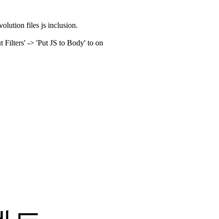
olution files js inclusion.
ilters' -> 'Put JS to Body' to on