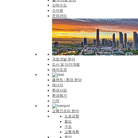
물/수자원 분야
상하수도
수자원
운영관리
국토개발 분야
도시 및 단지개발
레저조경
플랜트 / 환경 분야
에너지
환경사업
환경평가
기전
교통인프라 분야
도로공항
철도
구조
교통계획
항만