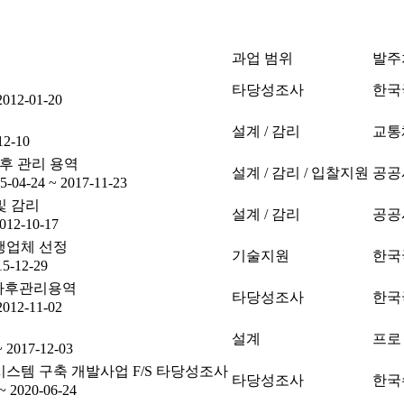
과업 범위
발주
타당성조사
한국
2012-01-20
설계 / 감리
교통
12-10
후 관리 용역
설계 / 감리 / 입찰지원
공공
5-04-24 ~ 2017-11-23
및 감리
설계 / 감리
공공
2012-10-17
행업체 선정
기술지원
한국
15-12-29
 사후관리용역
타당성조사
한국
2012-11-02
설계
프로
~ 2017-12-03
스템 구축 개발사업 F/S 타당성조사
타당성조사
한국
~ 2020-06-24