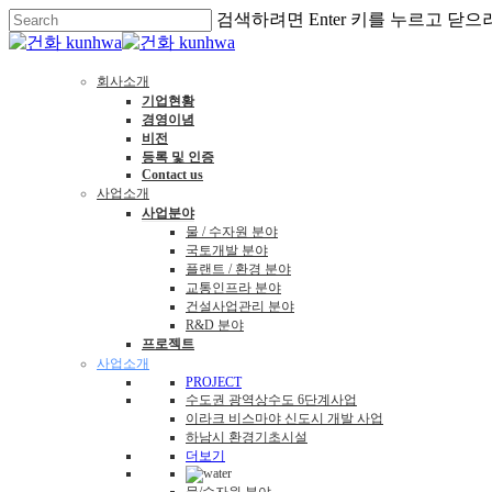
검색하려면 Enter 키를 누르고 닫으
회사소개
기업현황
경영이념
비전
등록 및 인증
Contact us
사업소개
사업분야
물 / 수자원 분야
국토개발 분야
플랜트 / 환경 분야
교통인프라 분야
건설사업관리 분야
R&D 분야
프로젝트
사업소개
PROJECT
수도권 광역상수도 6단계사업
이라크 비스마야 신도시 개발 사업
하남시 환경기초시설
더보기