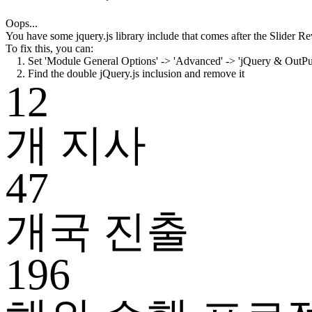
Oops...
You have some jquery.js library include that comes after the Slider Rev
To fix this, you can:
1. Set 'Module General Options' -> 'Advanced' -> 'jQuery & OutPut F
2. Find the double jQuery.js inclusion and remove it
12
개 지사
47
개국 진출
196