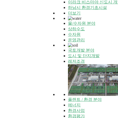
이라크 비스마야 신도시 개
하남시 환경기초시설
더보기
물/수자원 분야
상하수도
수자원
운영관리
국토개발 분야
도시 및 단지개발
레저조경
플랜트 / 환경 분야
에너지
환경사업
환경평가