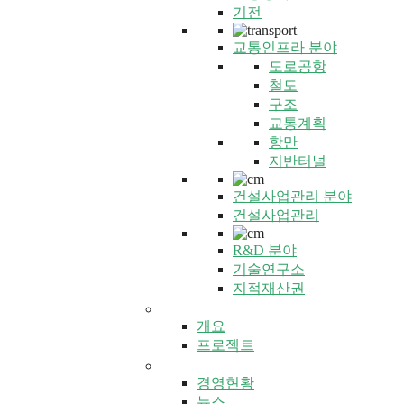
기전
교통인프라 분야
도로공항
철도
구조
교통계획
항만
지반터널
건설사업관리 분야
건설사업관리
R&D 분야
기술연구소
지적재산권
글로벌 건화
개요
프로젝트
홍보센터
경영현황
뉴스