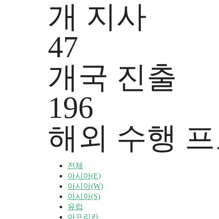
개 지사
47
개국 진출
196
해외 수행 
전체
아시아(E)
아시아(W)
아시아(S)
유럽
아프리카