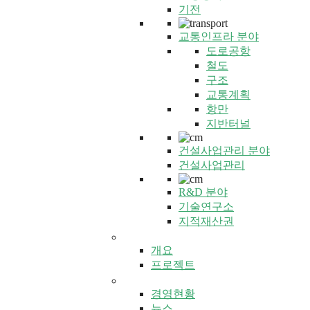
기전
교통인프라 분야
도로공항
철도
구조
교통계획
항만
지반터널
건설사업관리 분야
건설사업관리
R&D 분야
기술연구소
지적재산권
글로벌 건화
개요
프로젝트
홍보센터
경영현황
뉴스