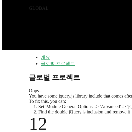
GLOBAL
개요
글로벌 프로젝트
글로벌 프로젝트
Oops...
You have some jquery.js library include that comes after 
To fix this, you can:
1. Set 'Module General Options' -> 'Advanced' -> 'jQu
2. Find the double jQuery.js inclusion and remove it
12