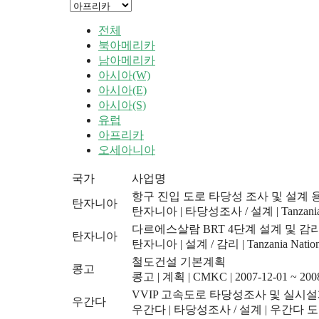
전체
북아메리카
남아메리카
아시아(W)
아시아(E)
아시아(S)
유럽
아프리카
오세아니아
국가
사업명
항구 진입 도로 타당성 조사 및 설계 
탄자니아
탄자니아
|
타당성조사 / 설계
|
Tanzani
다르에스살람 BRT 4단계 설계 및 감
탄자니아
탄자니아
|
설계 / 감리
|
Tanzania Natio
철도건설 기본계획
콩고
콩고
|
계획
|
CMKC
|
2007-12-01 ~ 200
VVIP 고속도로 타당성조사 및 실시
우간다
우간다
|
타당성조사 / 설계
|
우간다 