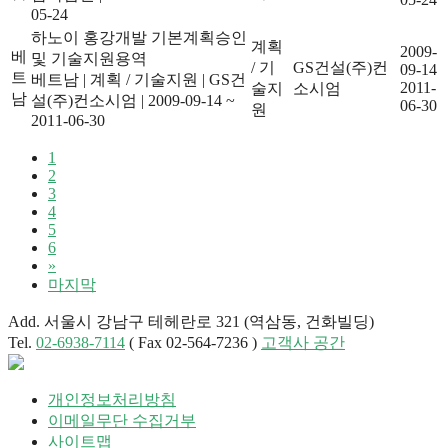
05-24
하노이 홍강개발 기본계획승인
계획
2009-
베
및 기술지원용역
/ 기
GS건설(주)컨
09-14
트
베트남
|
계획 / 기술지원
|
GS건
2011-
술지
소시엄
남
설(주)컨소시엄
|
2009-09-14 ~
06-30
원
2011-06-30
1
2
3
4
5
6
»
마지막
Add. 서울시 강남구 테헤란로 321 (역삼동, 건화빌딩)
Tel.
02-6938-7114
( Fax 02-564-7236 )
고객사 공간
개인정보처리방침
이메일무단 수집거부
사이트맵