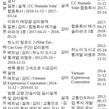
공사
일
CC Hamada
11-15
설계
일본
|
설계
|
CC Hamada Solar
Solar 합동회사
2017-
본
합동회사
|
2016-11-15 ~ 2017-
03-14
03-14
이와키 태양광 감리용역
2017-
일
합동회사 메가
일본
|
감리
|
합동회사 메가솔
04-21
감리
2018-
본
솔라파크 3호
라파크 3호
|
2017-04-21 ~ 2018-
05-31
05-31
하노이 링로드 2 (Nhat Tan -
2012-
베
Cau Giay 구간) 감리용역
하노이 도시교
05-24
트
감리
베트남
|
감리
|
하노이 도시교
2016-
통개발 피엠유
남
통개발 피엠유
|
2012-05-24 ~
12-31
2016-12-31
벤룩-롱탄 고속도로 시공감리
2014-
베
용역
Vietnam
11-12
트
감리
Expressway
베트남
|
감리
|
Vietnam
2019-
Corporation
남
Expressway Corporation
|
2014-
01-11
11-12 ~ 2019-01-11
밤콩 교량 건설사업 실시설계
2012-
베
설계
교통인프라사
및 감리용역
06-15
트
/ 감
업 투자 개발
베트남
|
설계 / 감리
|
교통인프
2019-
남
리
및 관리 공사
라사업 투자 개발 및 관리 공사