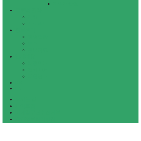
지적재산권
글로벌 건화
개요
프로젝트
홍보센터
경영현황
뉴스
홍보자료
인재채용
채용안내
건화 Life
채용공고
KR
EN
오시는 길
사이트맵
이메일무단수집거부
개인정보처리방침