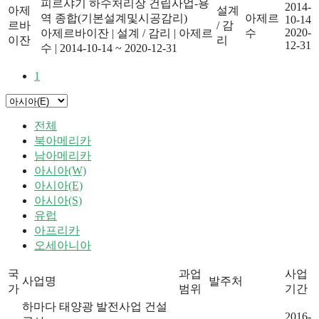
피르샤기 하수처리장 건립사업-용
2014-
아제
설계
역 종합(기본설계및시공감리)
아제르
10-14
르바
/ 감
2020-
아제르바이잔
|
설계 / 감리
|
아제르
수
이잔
리
12-31
수
|
2014-10-14 ~ 2020-12-31
1
전체
북아메리카
남아메리카
아시아(W)
아시아(E)
아시아(S)
유럽
아프리카
오세아니아
국
과업
사업
사업명
발주처
가
범위
기간
하마다 태양광 발전사업 건설
2016-