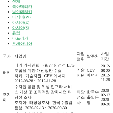
전체
북아메리카
남아메리카
아시아(W)
아시아(E)
아시아(S)
유럽
아프리카
오세아니아
과업
사업
국가
사업명
발주처
범위
기간
터키 가지안텝 매립장 안정적 LFG
2012-
기술
CEV
포집을 위한 개선방안 수립
08-28
터키
에너지
2012-
지원
터키
|
기술지원
|
CEV 에너지
|
11-28
2012-08-28 ~ 2012-11-28
수자원 공급 및 위생 인프라 서비
2020-
스 개선 및 조직역량 강화사업 타
타당
한국수
조지
02-13
당성 조사
성조
출입은
2020-
아
조지아
|
타당성조사
|
한국수출입
사
행
09-30
은행
|
2020-02-13 ~ 2020-09-30