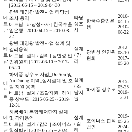
04-30
|
2012-06-15 ~ 2019-04-30
광빈 태양광 발전사업 타당성
2010-
베
타당
조사 용역
한국수출입은
04-15
트
성조
베트남
|
타당성조사
|
한국수출
2010-
행
남
사
입은행
|
2010-04-15 ~ 2010-08-
08-22
22
광빈 태양광 발전사업 설계 및
2012-
베
설계
감리용역
광빈성 인민위
08-10
트
/ 감
베트남
|
설계 / 감리
|
광빈성 인
2017-
원회
남
리
민위원회
|
2012-08-10 ~ 2017-
05-20
05-20
하이퐁 상수도 사업_Do Son 및
설계
An Duong 지역_실시설계 및 조
2015-
베
/ 조
달 지원 용역
05-25
트
하이퐁 상수도
2019-
달지
베트남
|
설계 / 조달지원
|
하이
남
12-31
원
퐁 상수도
|
2015-05-25 ~ 2019-
12-31
하롱베이 복합레저단지 설계
2019-
베
설계
및 감리용역
조이너스 합작
05-25
트
/ 감
베트남
|
설계 / 감리
|
조이너스
2024-
법인
남
리
합작법인
|
2019-05-25 ~ 2024-
05-24