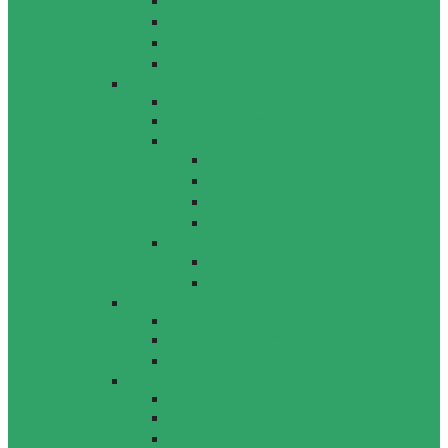
에너지
환경사업
환경평가
기전
[Column]
[Custom]
교통인프라 분야
[Column]
도로공항
철도
구조
교통계획
[Column]
항만
지반터널
[Column]
[Custom]
건설사업관리 분야
건설사업관리
[Column]
[Custom]
R&D 분야
기술연구소