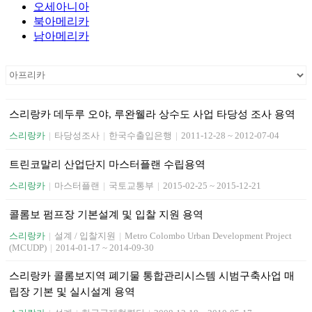
오세아니아
북아메리카
남아메리카
스리랑카 데두루 오야, 루완웰라 상수도 사업 타당성 조사 용역
스리랑카
|
타당성조사
|
한국수출입은행
|
2011-12-28 ~ 2012-07-04
트린코말리 산업단지 마스터플랜 수립용역
스리랑카
|
마스터플랜
|
국토교통부
|
2015-02-25 ~ 2015-12-21
콜롬보 펌프장 기본설계 및 입찰 지원 용역
스리랑카
|
설계 / 입찰지원
|
Metro Colombo Urban Development Project
(MCUDP)
|
2014-01-17 ~ 2014-09-30
스리랑카 콜롬보지역 폐기물 통합관리시스템 시범구축사업 매
립장 기본 및 실시설계 용역