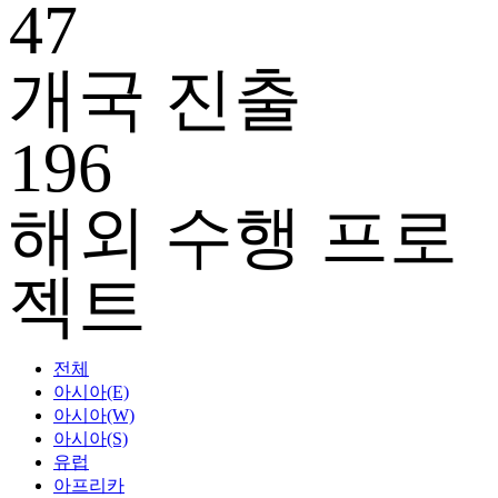
47
개국 진출
196
해외 수행 프로
젝트
전체
아시아(E)
아시아(W)
아시아(S)
유럽
아프리카