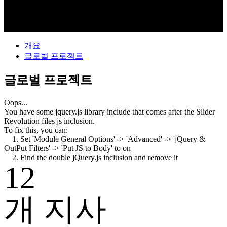
개요
글로벌 프로젝트
글로벌 프로젝트
Oops...
You have some jquery.js library include that comes after the Slider
Revolution files js inclusion.
To fix this, you can:
1. Set 'Module General Options' -> 'Advanced' -> 'jQuery &
OutPut Filters' -> 'Put JS to Body' to on
2. Find the double jQuery.js inclusion and remove it
12
개 지사