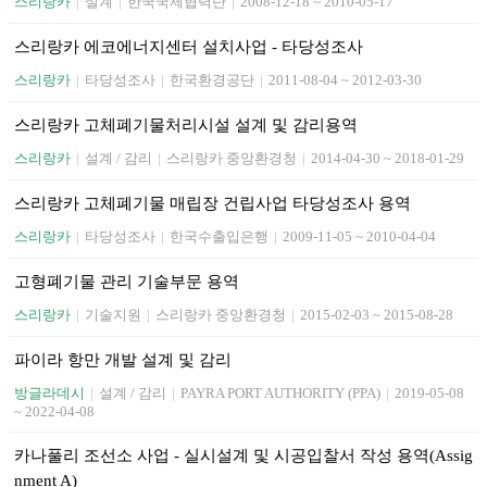
스리랑카
|
설계
|
한국국제협력단
|
2008-12-18 ~ 2010-05-17
스리랑카 에코에너지센터 설치사업 - 타당성조사
스리랑카
|
타당성조사
|
한국환경공단
|
2011-08-04 ~ 2012-03-30
스리랑카 고체폐기물처리시설 설계 및 감리용역
스리랑카
|
설계 / 감리
|
스리랑카 중앙환경청
|
2014-04-30 ~ 2018-01-29
스리랑카 고체폐기물 매립장 건립사업 타당성조사 용역
스리랑카
|
타당성조사
|
한국수출입은행
|
2009-11-05 ~ 2010-04-04
고형폐기물 관리 기술부문 용역
스리랑카
|
기술지원
|
스리랑카 중앙환경청
|
2015-02-03 ~ 2015-08-28
파이라 항만 개발 설계 및 감리
방글라데시
|
설계 / 감리
|
PAYRA PORT AUTHORITY (PPA)
|
2019-05-08
~ 2022-04-08
카나풀리 조선소 사업 - 실시설계 및 시공입찰서 작성 용역(Assig
nment A)