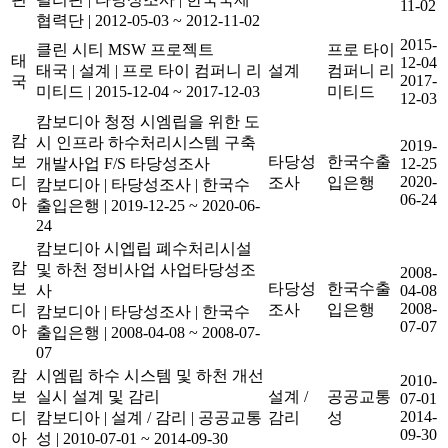
11-02
협력단
|
2012-05-03 ~ 2012-11-02
2015-
클린 시티 MSW 프로젝트
프로 타이
태
12-04
태국
|
설계
|
프로 타이 컴퍼니 리
설계
컴퍼니 리
2017-
국
미티드
|
2015-12-04 ~ 2017-12-03
미티드
12-03
캄보디아 청정 시엠립을 위한 도
캄
시 인프라 하수처리시스템 구축
2019-
보
타당성
한국수출
개발사업 F/S 타당성조사
12-25
2020-
디
조사
입은행
캄보디아
|
타당성조사
|
한국수
06-24
아
출입은행
|
2019-12-25 ~ 2020-06-
24
캄보디아 시엡립 폐수처리시설
캄
및 하천 정비사업 사업타당성조
2008-
보
타당성
한국수출
사
04-08
2008-
디
조사
입은행
캄보디아
|
타당성조사
|
한국수
07-07
아
출입은행
|
2008-04-08 ~ 2008-07-
07
캄
시엠립 하수 시스템 및 하천 개선
2010-
보
실시 설계 및 감리
설계 /
공공교통
07-01
2014-
디
캄보디아
|
설계 / 감리
|
공공교통
감리
성
09-30
아
성
|
2010-07-01 ~ 2014-09-30