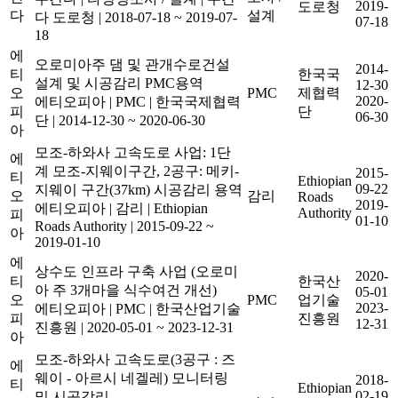
2019-
도로청
다
설계
다 도로청
|
2018-07-18 ~ 2019-07-
07-18
18
에
오로미아주 댐 및 관개수로건설
2014-
티
한국국
설계 및 시공감리 PMC용역
12-30
오
PMC
제협력
2020-
에티오피아
|
PMC
|
한국국제협력
피
단
06-30
단
|
2014-12-30 ~ 2020-06-30
아
모조-하와사 고속도로 사업: 1단
에
계 모조-지웨이구간, 2공구: 메키-
2015-
티
Ethiopian
09-22
지웨이 구간(37km) 시공감리 용역
오
감리
Roads
2019-
에티오피아
|
감리
|
Ethiopian
Authority
피
01-10
Roads Authority
|
2015-09-22 ~
아
2019-01-10
에
상수도 인프라 구축 사업 (오로미
2020-
티
한국산
아 주 3개마을 식수여건 개선)
05-01
오
PMC
업기술
2023-
에티오피아
|
PMC
|
한국산업기술
피
진흥원
12-31
진흥원
|
2020-05-01 ~ 2023-12-31
아
모조-하와사 고속도로(3공구 : 즈
에
웨이 - 아르시 네겔레) 모니터링
2018-
티
Ethiopian
02-19
및 시공감리