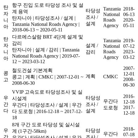
항구 진입 도로 타당성 조사 및 설
탄
Tanzania
2018-
타당성
계 용역
자
National
06-13
조사 /
탄자니아
|
타당성조사 / 설계
|
Roads
2020-
니
설계
Tanzania National Roads Agency
|
Agency
05-11
아
2018-06-13 ~ 2020-05-11
다르에스살람 BRT 4단계 설계 및
탄
Tanzania
2019-
감리
자
설계 /
National
07-12
탄자니아
|
설계 / 감리
|
Tanzania
Roads
2023-
니
감리
National Roads Agency
|
2019-07-
Agency
03-12
아
12 ~ 2023-03-12
2007-
철도건설 기본계획
콩
12-01
계획
CMKC
콩고
|
계획
|
CMKC
|
2007-12-01 ~
2008-
고
2008-06-30
06-30
VVIP 고속도로 타당성조사 및 실
2016-
우
타당성
시설계
우간다
12-18
간
조사 /
우간다
|
타당성조사 / 설계
|
우간
2017-
도로청
다
설계
다 도로청
|
2016-12-18 ~ 2017-12-
12-18
18
8개 구간 도로 타당성 및 실시설
2018-
우
타당성
계 (1구간-58km)
우간다
07-18
간
조사 /
우간다
|
타당성조사 / 설계
|
우간