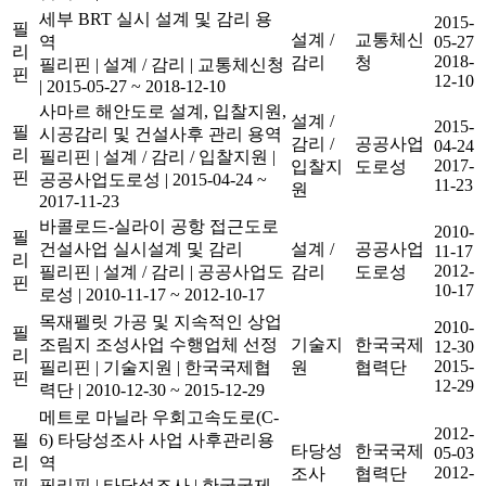
세부 BRT 실시 설계 및 감리 용
2015-
필
설계 /
교통체신
역
05-27
리
2018-
감리
청
필리핀
|
설계 / 감리
|
교통체신청
핀
12-10
|
2015-05-27 ~ 2018-12-10
사마르 해안도로 설계, 입찰지원,
설계 /
2015-
필
시공감리 및 건설사후 관리 용역
감리 /
공공사업
04-24
리
필리핀
|
설계 / 감리 / 입찰지원
|
2017-
입찰지
도로성
핀
공공사업도로성
|
2015-04-24 ~
11-23
원
2017-11-23
바콜로드-실라이 공항 접근도로
2010-
필
건설사업 실시설계 및 감리
설계 /
공공사업
11-17
리
2012-
필리핀
|
설계 / 감리
|
공공사업도
감리
도로성
핀
10-17
로성
|
2010-11-17 ~ 2012-10-17
목재펠릿 가공 및 지속적인 상업
2010-
필
조림지 조성사업 수행업체 선정
기술지
한국국제
12-30
리
2015-
필리핀
|
기술지원
|
한국국제협
원
협력단
핀
12-29
력단
|
2010-12-30 ~ 2015-12-29
메트로 마닐라 우회고속도로(C-
2012-
필
6) 타당성조사 사업 사후관리용
타당성
한국국제
05-03
리
역
2012-
조사
협력단
핀
필리핀
|
타당성조사
|
한국국제