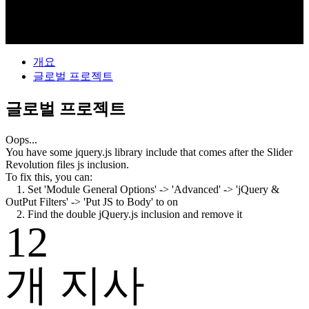
개요
글로벌 프로젝트
글로벌 프로젝트
Oops...
You have some jquery.js library include that comes after the Slider
Revolution files js inclusion.
To fix this, you can:
1. Set 'Module General Options' -> 'Advanced' -> 'jQuery &
OutPut Filters' -> 'Put JS to Body' to on
2. Find the double jQuery.js inclusion and remove it
12
개 지사