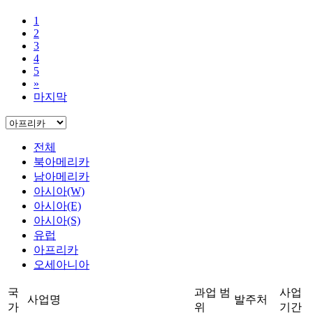
1
2
3
4
5
»
마지막
전체
북아메리카
남아메리카
아시아(W)
아시아(E)
아시아(S)
유럽
아프리카
오세아니아
국
과업 범
사업
사업명
발주처
가
위
기간