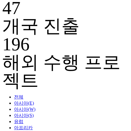
47
개국 진출
196
해외 수행 프로
젝트
전체
아시아(E)
아시아(W)
아시아(S)
유럽
아프리카