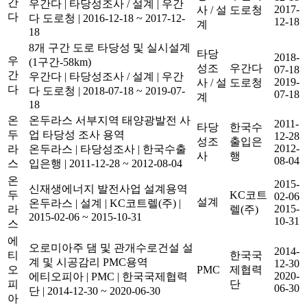
간
우간다
|
타당성조사 / 설계
|
우간
2017-
사 / 설
도로청
다
다 도로청
|
2016-12-18 ~ 2017-12-
12-18
계
18
8개 구간 도로 타당성 및 실시설계
타당
2018-
우
(1구간-58km)
성조
우간다
07-18
간
우간다
|
타당성조사 / 설계
|
우간
2019-
사 / 설
도로청
다
다 도로청
|
2018-07-18 ~ 2019-07-
07-18
계
18
온
온두라스 서부지역 태양광발전 사
2011-
타당
한국수
두
업 타당성 조사 용역
12-28
성조
출입은
2012-
라
온두라스
|
타당성조사
|
한국수출
사
행
08-04
스
입은행
|
2011-12-28 ~ 2012-08-04
온
2015-
신재생에너지 발전사업 설계용역
두
KC코트
02-06
설계
온두라스
|
설계
|
KC코트렐(주)
|
2015-
라
렐(주)
2015-02-06 ~ 2015-10-31
10-31
스
에
오로미아주 댐 및 관개수로건설 설
2014-
티
한국국
계 및 시공감리 PMC용역
12-30
오
PMC
제협력
2020-
에티오피아
|
PMC
|
한국국제협력
피
단
06-30
단
|
2014-12-30 ~ 2020-06-30
아