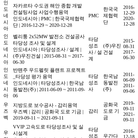
인
자카르타 수도권 해안 종합 개발
2016-
도
한국국
컨설팅사업 사업수행용역
12-29
네
PMC
제협력
2020-
인도네시아
|
PMC
|
한국국제협력
시
단
12-28
단
|
2016-12-29 ~ 2020-12-28
아
인
벨리퉁 2x52MW 발전소 건설공사
타당
2015-
도
타당성 조사 및 설계
성조
(주)우진
08-31
네
인도네시아
|
타당성조사 / 설계
|
2017-
사 / 설
건설
시
(주)우진건설
|
2015-08-31 ~ 2017-
06-30
계
아
06-30
인
반뗀주 우드펠릿 플랜트 프로젝트
2011-
도
타당
한국남
_타당성 평가 용역
06-09
네
성조
동발전
인도네시아
|
타당성조사
|
한국남
2011-
시
사
(주)
동발전(주)
|
2011-06-09 ~ 2011-09-
09-06
아
06
2019-
우
공화국
지방도로 보수공사 - 감리용역
09-11
즈
감리
도로 기
우즈벡
|
감리
|
공화국 도로 기금
|
2021-
벡
금
2019-09-11 ~ 2021-09-11
09-11
VVIP 고속도로 타당성조사 및 실
타당
2016-
우
시설계
성조
우간다
12-18