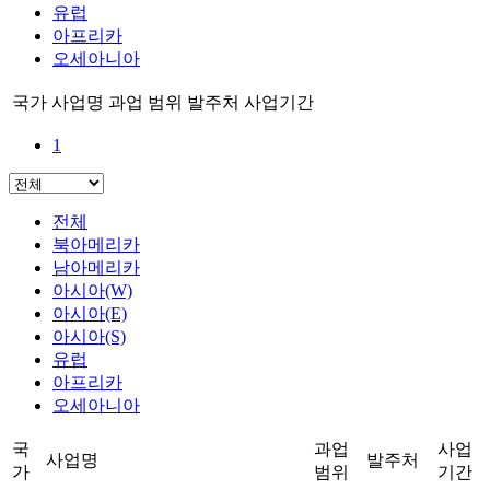
유럽
아프리카
오세아니아
국가
사업명
과업 범위
발주처
사업기간
1
전체
북아메리카
남아메리카
아시아(W)
아시아(E)
아시아(S)
유럽
아프리카
오세아니아
국
과업
사업
사업명
발주처
가
범위
기간