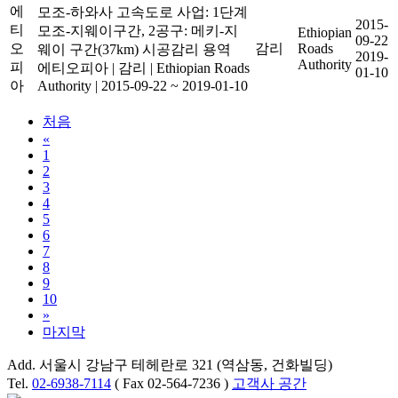
에
모조-하와사 고속도로 사업: 1단계
2015-
티
모조-지웨이구간, 2공구: 메키-지
Ethiopian
09-22
오
감리
Roads
웨이 구간(37km) 시공감리 용역
2019-
Authority
피
에티오피아
|
감리
|
Ethiopian Roads
01-10
아
Authority
|
2015-09-22 ~ 2019-01-10
처음
«
1
2
3
4
5
6
7
8
9
10
»
마지막
Add. 서울시 강남구 테헤란로 321 (역삼동, 건화빌딩)
Tel.
02-6938-7114
( Fax 02-564-7236 )
고객사 공간