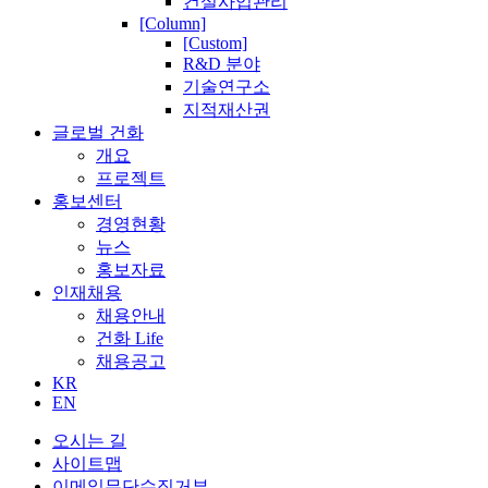
건설사업관리
[Column]
[Custom]
R&D 분야
기술연구소
지적재산권
글로벌 건화
개요
프로젝트
홍보센터
경영현황
뉴스
홍보자료
인재채용
채용안내
건화 Life
채용공고
KR
EN
오시는 길
사이트맵
이메일무단수집거부