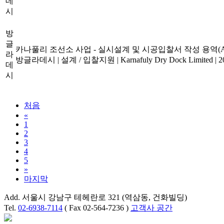
데
시
방
글
카나풀리 조선소 사업 - 실시설계 및 시공입찰서 작성 용역(Assi
라
방글라데시
|
설계 / 입찰지원
|
Karnafuly Dry Dock Limited
|
2
데
시
처음
«
1
2
3
4
5
»
마지막
Add. 서울시 강남구 테헤란로 321 (역삼동, 건화빌딩)
Tel.
02-6938-7114
( Fax 02-564-7236 )
고객사 공간