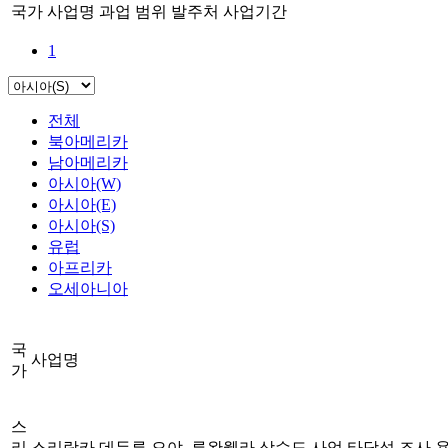
국가
사업명
과업 범위
발주처
사업기간
1
전체
북아메리카
남아메리카
아시아(W)
아시아(E)
아시아(S)
유럽
아프리카
오세아니아
국
사업명
가
스
리
스리랑카 데두루 오야, 루완웰라 상수도 사업 타당성 조사 