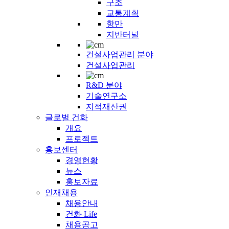
구조
교통계획
항만
지반터널
건설사업관리 분야
건설사업관리
R&D 분야
기술연구소
지적재산권
글로벌 건화
개요
프로젝트
홍보센터
경영현황
뉴스
홍보자료
인재채용
채용안내
건화 Life
채용공고