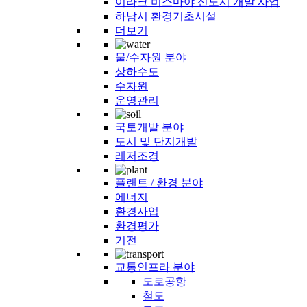
이라크 비스마야 신도시 개발 사업
하남시 환경기초시설
더보기
물/수자원 분야
상하수도
수자원
운영관리
검색하려면 Enter 키를 누르고 닫으려면 ESC 키를 누르세요.
국토개발 분야
도시 및 단지개발
레저조경
플랜트 / 환경 분야
에너지
환경사업
환경평가
기전
교통인프라 분야
도로공항
철도