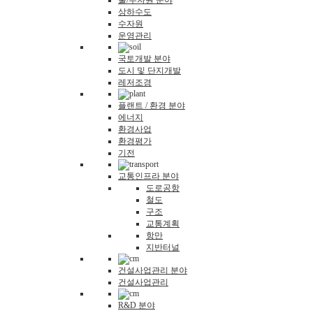
물/수자원 분야
상하수도
수자원
운영관리
국토개발 분야
도시 및 단지개발
레저조경
플랜트 / 환경 분야
에너지
환경사업
환경평가
기전
교통인프라 분야
도로공항
철도
구조
교통계획
항만
지반터널
건설사업관리 분야
건설사업관리
R&D 분야