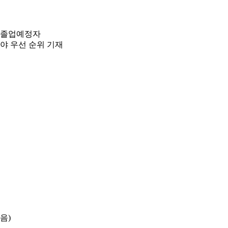
월 졸업예정자
망분야 우선 순위 기재
음)