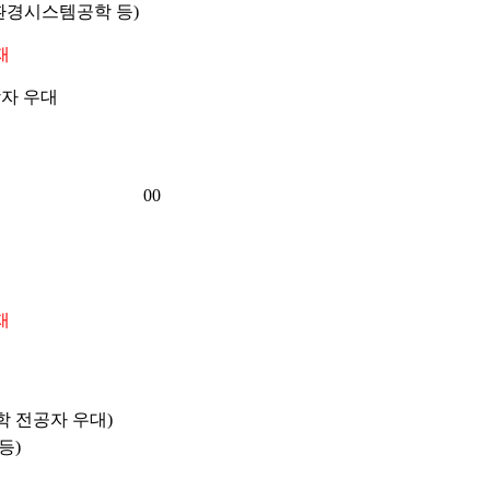
환경시스템공학 등)
재
상자 우대
00
재
학 전공자 우대)
등)