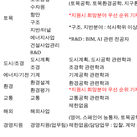
(토목공학, 토목환경공학, 지구
수자원
항만
*지원시 희망분야 우선 순위 기
토목
구조
*구조, 지반분야 : 석사학위 이
지반/터널
에너지사업
*R&D : BIM, AI 관련 전공자
건설사업관리
R&D
도시계획
도시계획, 도시공학 관련학과
도시/조경
조경
조경학 관련학과
에너지/기전
기계
기계공학 관련학과
환경설계
환경공학 관련학과
환경
*지원시 희망분야 우선 순위 기
환경평가
교통
교통
교통공학 관련학과
제한없음
해외
해외사업
(영어, 스페인어 능통자, 토목공
경영지원
경영지원(업무팀)
제한없음(담당업무 : 입찰, 계약 