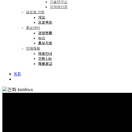
기술연구소
지적재산권
글로벌 건화
개요
프로젝트
홍보센터
경영현황
뉴스
홍보자료
인재채용
채용안내
건화 Life
채용공고
KR