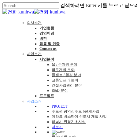
검색하려면 Enter 키를 누르고 닫으
회사소개
기업현황
경영이념
비전
등록 및 인증
Contact us
사업소개
사업분야
물 / 수자원 분야
국토개발 분야
플랜트 / 환경 분야
교통인프라 분야
건설사업관리 분야
R&D 분야
프로젝트
사업소개
PROJECT
수도권 광역상수도 6단계사업
이라크 비스마야 신도시 개발 사업
하남시 환경기초시설
더보기