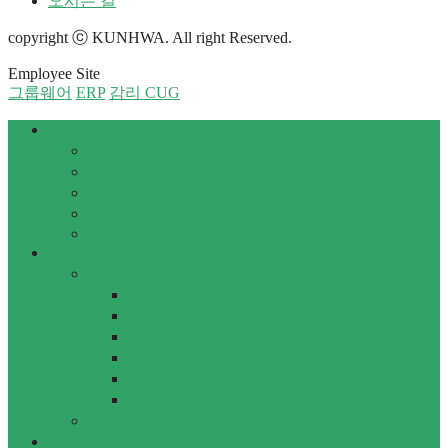
오시는 길
copyright ⓒ KUNHWA. All right Reserved.
Employee Site
그룹웨어
ERP
감리 CUG
회사소개
기업현황
경영이념
비전
등록 및 인증
Contact us
사업소개
사업분야
물 / 수자원 분야
국토개발 분야
플랜트 / 환경 분야
교통인프라 분야
건설사업관리 분야
R&D 분야
프로젝트
사업소개