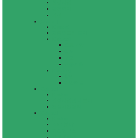
환경사업
환경평가
기전
[Column]
[Custom]
교통인프라 분야
[Column]
도로공항
철도
구조
교통계획
[Column]
항만
지반터널
[Column]
[Custom]
건설사업관리 분야
건설사업관리
[Column]
[Custom]
R&D 분야
기술연구소
지적재산권