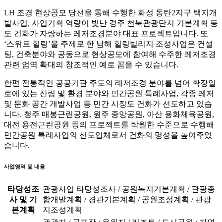
LH 조경 현상공모 당선을 통해 수행한 화성 동탄2지구 택지개
발사업, 사업기획 역량이 빛난 경주 천북관광단지 기본계획 등
도 건화가 자랑하는 레저조경분야 대표 프로젝트입니다. 또
‘스위트 힐링’을 주제로 한 남해 힐링빌리지 조성사업은 컨설
팅, 건축분야와 공동으로 현상공모에 참여해 수주한 레저조경
관련 업역 확대의 창조적인 예로 꼽을 수 있습니다.
한편 전통적인 공공기관 주도의 레저조경 분야를 넘어 확장일
로에 있는 산림 및 환경 분야와 민간공원 특례사업, 각종 레저
및 문화 공간 개발사업 등 민간 시장도 건화가 선도하고 있습
니다. 청주 매봉근린공원, 원주 중앙공원, 아산 용화체육공원,
대전 용전근린공원 등의 프로젝트를 탁월한 수준으로 수행해
민간공원 특례사업의 선도업체로서 건화의 명성을 높여주었
습니다.
사업영역 및 내용
타당성조
관광사업 타당성조사 / 공원녹지기본계획 / 관광종
사 및 기
합개발계획 / 경관기본계획 / 공원조성계획 / 관광
본계획
지조성계획